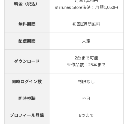
月額1,026円
料金（税込）
※iTunes Store決済：月額1,050円
無料期間
初回2週間無料
配信期間
未定
2台まで可能
ダウンロード
※作品数：25本まで
同時ログイン数
制限なし
同時視聴
不可
プロフィール登録
6つまで