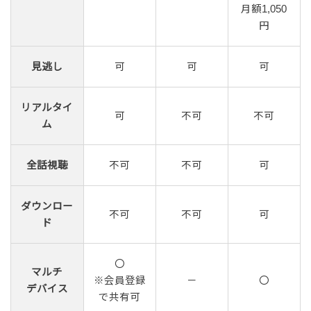
月額1,050
円
見逃し
可
可
可
リアルタイ
可
不可
不可
ム
全話視聴
不可
不可
可
ダウンロー
不可
不可
可
ド
〇
マルチ
※会員登録
－
〇
デバイス
で共有可