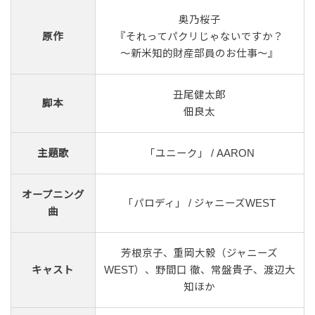
奥乃桜子
原作
『それってパクリじゃないですか？
～新米知的財産部員のお仕事～』
丑尾健太郎
脚本
佃良太
主題歌
「ユニーク」 / AARON
オープニング
「パロディ」 / ジャニーズWEST
曲
芳根京子、重岡大毅（ジャニーズ
キャスト
WEST）、野
間
口 徹、常
盤
貴子、渡
辺
大
知ほか