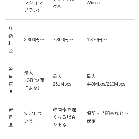
ンション
Wimax
クAir
プラン)
月
額
3,800円～
3,800円～
4,830円～
料
金
通
最大
信
最大
最大
1GB(設備
速
261Mbps
440Mbps/220Mbps
による)
度
安
時間帯で遅
安定して
場所・時間帯など不
定
くなる場合
いる
安定
度
がある