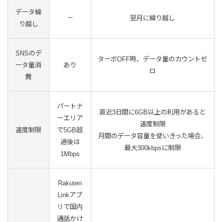
データ繰
－
翌月に繰り越し
り越し
SNSのデ
ターボOFF時、データ量のカウントゼ
ータ量消
あり
ロ
費
パートナ
直近3日間に6GB以上の利用があると
ーエリア
速度制限
速度制限
で5GB超
月間のデータ容量を使いきった場合、
過後は
最大300kbpsに制限
1Mbps
Rakuten
Linkアプ
リで国内
通話かけ