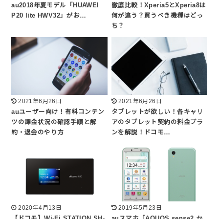
au2018年夏モデル「HUAWEI
徹底比較！Xperia5とXperia8は
P20 lite HWV32」がお…
何が違う？買うべき機種はどっ
ち？
2021年6月26日
2021年6月26日
auユーザー向け！有料コンテン
タブレットが欲しい！各キャリ
ツの課金状況の確認手順と解
アのタブレット契約の料金プラ
約・退会のやり方
ンを解説！ドコモ…
2020年4月13日
2019年5月23日
【ドコモ】Wi-Fi STATION SH-
auスマホ「AQUOS sense2 か