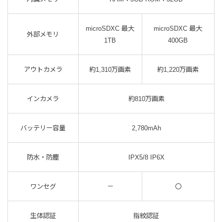
microSDXC 最大
microSDXC 最大
外部メモリ
1TB
400GB
アウトカメラ
約1,310万画素
約1,220万画素
インカメラ
約810万画素
バッテリー容量
2,780mAh
防水・防塵
IPX5/8 IP6X
ワンセグ
－
〇
生体認証
指紋認証