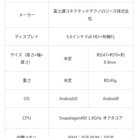
富士通コネクテッドテクノロジーズ株式会
メーカー
社
ディスプレイ
5.6インチ Full HD+/有機EL
サイズ（高さ×幅×
約147×約70×約
未定
厚さ）
8.9mm
重さ
未定
約145g
OS
Android10
Android9
CPU
Snapdragon450 1.8GHz オクタコア
内臓メモリ
RAM：3GB ROM：32GB