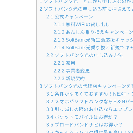
1
ソフトバンク光 どこから申し込むのが
2
ソフトバンク光の申し込み前に押さえて
2.1
公式キャンペーン
2.1.1
無料WiFiの貸し出し
2.1.2
あんしん乗り換えキャンペー
2.1.3
SoftBank光新生活応援キャ
2.1.4
SoftBank光乗り換え新規で
2.2
ソフトバンク光の申し込み方法
2.2.1
転用
2.2.2
事業者変更
2.2.3
新規契約
3
ソフトバンク光の代理店キャンペーンを
3.1
条件がゆるくておすすめ！NEXT
3.2
スマホがソフトバンクならS＆Nパ
3.3
引っ越しの際のお申込ならエフプレ
3.4
ポケットモバイルはお得か？
3.5
ブロードバンドナビはお得か？
3.6
キャッシュバック額は最も高い！ST