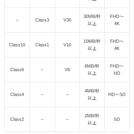
30MB/秒
FHD～
–
Class3
V30
以上
4K
10MB/秒
FHD～
Class10
Class1
V10
以上
4K
6MB/秒
FHD～
Class6
–
V6
以上
HD
4MB/秒
Class4
–
–
HD～SD
以上
2MB/秒
Class2
–
–
SD
以上