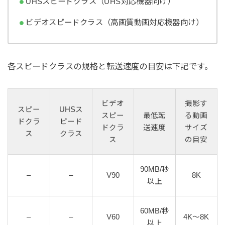
UHSスピードクラス（UHS対応機器向け）
ビデオスピードクラス（高画質動画対応機器向け）
各スピードクラスの規格と転送速度の目安は下記です。
ビデオ
撮影す
スピー
UHSス
スピー
最低転
る動画
ドクラ
ピード
ドクラ
送速度
サイズ
ス
クラス
ス
の目安
90MB/秒
–
–
V90
8K
以上
60MB/秒
–
–
V60
4K～8K
以上